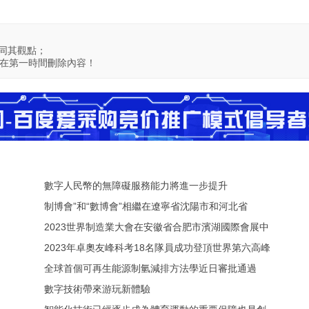
其觀點；
們將在第一時間刪除內容！
數字人民幣的無障礙服務能力將進一步提升
制博會”和“數博會”相繼在遼寧省沈陽市和河北省
2023世界制造業大會在安徽省合肥市濱湖國際會展中
2023年卓奧友峰科考18名隊員成功登頂世界第六高峰
全球首個可再生能源制氫減排方法學近日審批通過
數字技術帶來游玩新體驗