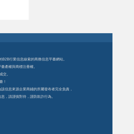
B2B行業信息線索的商務信息平臺網站。
產權與商標注冊權。
交。
！
性由該信息來源企業商鋪的所屬發布者完全負責，
請謹慎對待，謹防欺詐行為。