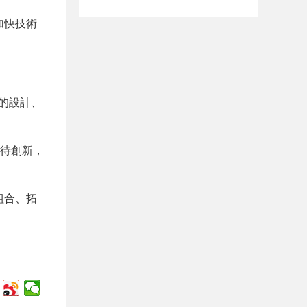
，加快技術
機的設計、
待創新，
、拓