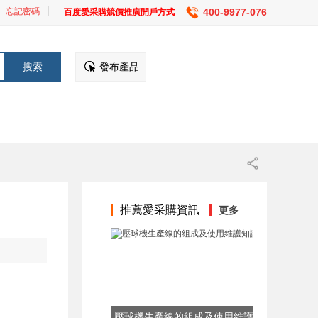
忘記密碼
400-9977-076
百度愛采購競價推廣開戶方式
發布產品
推薦愛采購資訊
更多
壓球機生產線的組成及使用維護知