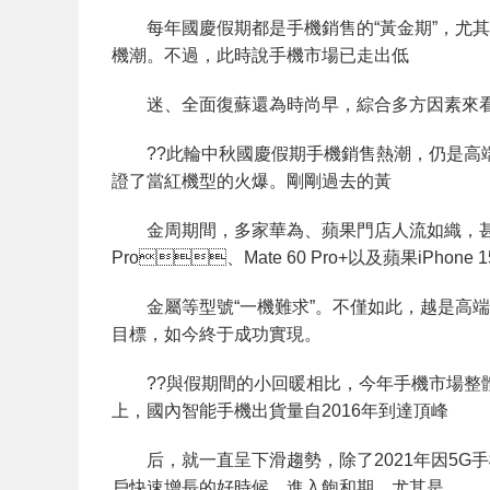
每年國慶假期都是手機銷售的“黃金期”，尤其是
機潮。不過，此時說手機市場已走出低
迷、全面復蘇還為時尚早，綜合多方因素
??此輪中秋國慶假期手機銷售熱潮，仍是高端手機
證了當紅機型的火爆。剛剛過去的黃
金周期間，多家華為、蘋果門店人流如織，
Pro、Mate 60 Pro+以及蘋果iPhone 1
金屬等型號“一機難求”。不僅如此，
目標，如今終于成功實現。
??與假期間的小回暖相比，今年手機市場
上，國內智能手機出貨量自2016年到達頂峰
后，就一直呈下滑趨勢，除了2021年
戶快速增長的好時候，進入飽和期。尤其是