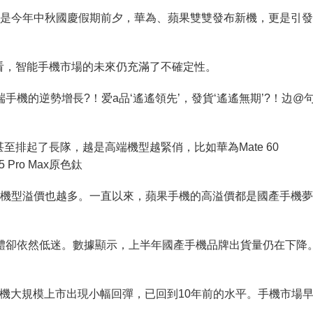
今年中秋國慶假期前夕，華為、蘋果雙雙發布新機，更是引
來看，智能手機市場的未來仍充滿了不確定性。
的逆勢增長?！爱a品‘遙遙領先’，發貨‘遙遙無期’?！边
甚至排起了長隊，越是高端機型越緊俏，比如華為Mate 60
5 Pro Max原色鈦
越是高端機型溢價也越多。一直以來，蘋果手機的高溢價都是國產手
整體卻依然低迷。數據顯示，上半年國產手機品牌出貨量仍在下降
因5G手機大規模上市出現小幅回彈，已回到10年前的水平。手機市