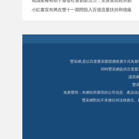
知識產權有助于激發社會創新活力，支撐實體經濟創
小紅書宣布將在雙十一期間投入百億流量扶持和億級
豐采網,是以
百度愛采購競價推廣
方式為展
同時豐采網提供
百度愛
讓買家
豐采
免責聲明：本網站所展現的公司信息、產品信息
豐采網對此不承擔任何法律責任。建