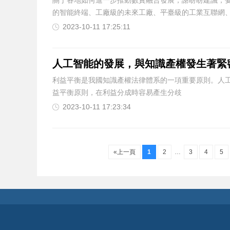
關于各地如何進一步推動數實融合發展，謝盼盼建議，
的智能終端、工廠級的未來工廠、平臺級的工業互聯網
2023-10-11 17:25:11
人工智能的發展，與知識產權發生著
利益平衡是我國知識產權法律體系的一項重要原則。人工智
益平衡原則，在利益分成時容易產生分歧
2023-10-11 17:23:34
«上一頁
1
2
…
3
4
5