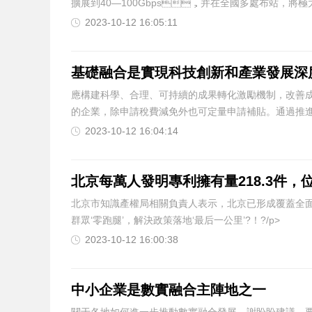
擴展到40—100Gbps，并在全國多處布站，將極大
2023-10-12 16:05:11
基礎融合是實現科技創新和產業發展深
應構建科學、合理、可持續的成果轉化激勵機制，改
的企業，除申請稅費減免外也可定量申請補貼。通過推進
2023-10-12 16:04:14
北京每萬人發明專利擁有量218.3件
北京市知識產權局相關負責人表示，北京已形成覆蓋全面
群眾‘零跑腿’，解決政策落地‘最后一公里’?！?/p>
2023-10-12 16:00:38
中小企業是數實融合主陣地之一