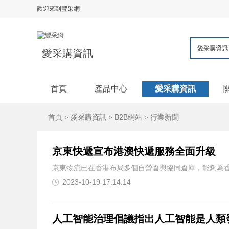
歡迎來到豐采網
愛采購資訊
首頁
產品中心
愛采購資訊
首頁
愛采購資訊
B2B網站
行業新聞
>
>
>
京東快遞宣布港澳快遞服務全面升級
京東物流已在香港布局多個自營倉與協同倉庫，能夠為香
2023-10-19 17:14:14
人工智能治理倡議指出人工智能是人類