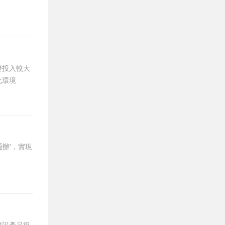
研發投入較大
化環境
辦’，實現