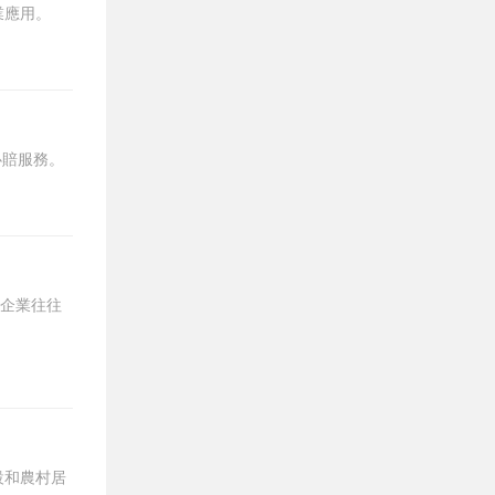
應用。
。
營企業往往
設和農村居