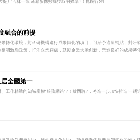
提升‘吉林一號’遙感影像數據獲取的效率?！蓖跣行姓f
度融合的前提
善成果轉化環境，對科研機構進行成果轉化的項目，可給予適量補貼；對
相關激勵政策，打消企業顧慮，鼓勵企業大膽創新，營造良好的成果轉
，位居全國第一
、工作精準的知識產權“服務網絡”?！敖酉聛?，將進一步加快推進‘一網通