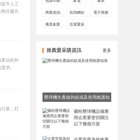
包裝印刷
家電
農業
斷提升人工
秉持共商共建共
商業咨詢
B2B網站
電子商務
萬眾創業
百度愛采
推薦愛采購資訊
更多
通過產品的外
的需求。
壓球機生產線的組成及使用維護知
識
行業，打
礦粉壓球機設備應
用企業要密切關注
以下幾個方面
企業宣發為何效果