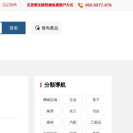
忘記密碼
400-9977-076
百度愛采購競價推廣開戶方式
發布產品
分類導航
機械設備
五金
電子
橡塑
化工
冶金
建材
汽配
工藝品