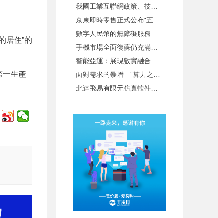
我國工業互聯網政策、技術、產業、標準、人才等體系已基本
。
京東即時零售正式公布“五年行動計劃”
數字人民幣的無障礙服務能力將進一步提升
好的居住”的
手機市場全面復蘇仍充滿了不確定性
智能亞運：展現數實融合廣闊新場景
是第一生產
面對需求的暴增，“算力之渴”如何解？
北達飛易有限元仿真軟件于近日首次對外亮相