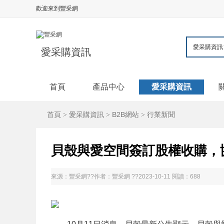
歡迎來到豐采網
愛采購資訊
首頁
產品中心
愛采購資訊
首頁
愛采購資訊
B2B網站
行業新聞
>
>
>
貝殼與愛空間簽訂股權收購
來源：豐采網??作者：豐采網 ??2023-10-11 閱讀：688