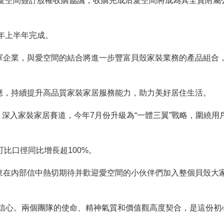
貝殼與愛空間簽訂股權收購協議，收購完成后愛空間將成為其全資附屬公司
上半年完成。
企業，與愛空間的結合將進一步豐富貝殼家裝業務的產品組合
，持續提升高品質家裝家居服務能力，助力美好居住生活。
，深入家裝家居賽道，今年7月份升級為“一體三翼”戰略，圍繞用
口徑同比增長超100%。
永東在內部信中熱切期待并歡迎愛空間的小伙伴們加入整個貝殼大家庭
心。兩個團隊的使命、精神氣質和價值觀高度契合，是這份初心