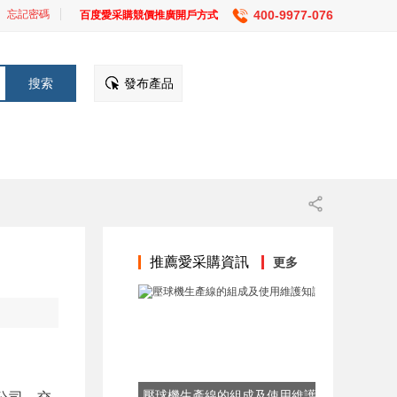
忘記密碼
400-9977-076
百度愛采購競價推廣開戶方式
發布產品
推薦愛采購資訊
更多
壓球機生產線的組成及使用維護知